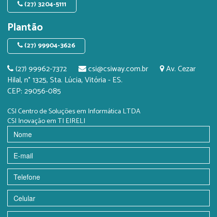
(27) 3204-5111
Plantão
(27) 99904-3626
(27) 99962-7372
csi@csiway.com.br
Av. Cezar
Hilal, n° 1325, Sta. Lúcia, Vitória - ES.
CEP: 29056-085
CSI Centro de Soluções em Informática LTDA
CSI Inovação em TI EIRELI