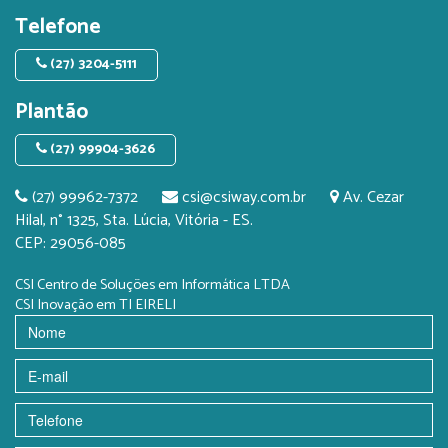
Telefone
(27) 3204-5111
Plantão
(27) 99904-3626
(27) 99962-7372
csi@csiway.com.br
Av. Cezar
Hilal, n° 1325, Sta. Lúcia, Vitória - ES.
CEP: 29056-085
CSI Centro de Soluções em Informática LTDA
CSI Inovação em TI EIRELI