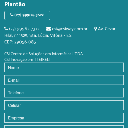
Plantão
(27) 99904-3626
(27) 99962-7372
csi@csiway.com.br
Av. Cezar
Hilal, n° 1325, Sta. Lúcia, Vitória - ES.
CEP: 29056-085
CSI Centro de Soluções em Informática LTDA
CSI Inovação em TI EIRELI